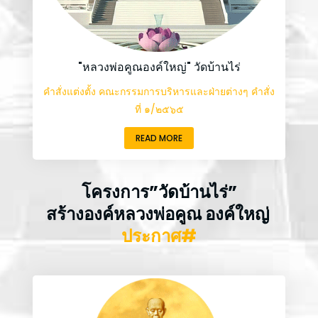
"หลวงพ่อคูณองค์ใหญ่" วัดบ้านไร่
คำสั่งแต่งตั้ง คณะกรรมการบริหารและฝ่ายต่างๆ คำสั่ง
ที่ ๑/๒๕๖๕
READ MORE
โครงการ”วัดบ้านไร่”
สร้างองค์หลวงพ่อคูณ องค์ใหญ่
ประกาศ#