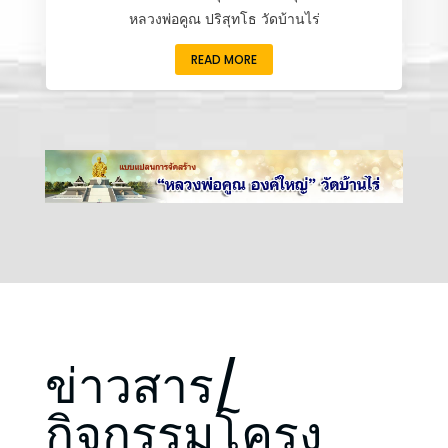
หลวงพ่อคูณ ปริสุทโธ วัดบ้านไร่
READ MORE
ข่าวสาร/
กิจกรรมโครง