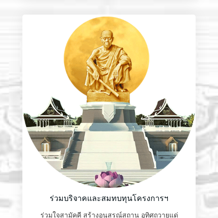
ร่วมบริจาคและสมทบทุนโครงการฯ
ร่วมใจสามัคคี สร้างอนุสรณ์สถาน อุทิศถวายแด่