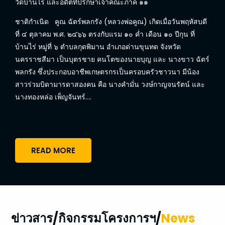
วัดบ้านไร่ และอดีตที่ปรึกษาเจ้าคณะภาค ๑๑
ชาติกำเนิด คูณ ฉัตร์พลกรัง (หลวงพ่อคูณ) เกิดเมื่อวันพฤหัสบดี
ที่ ๔ ตุลาคม พ.ศ. ๒๔๖๖ ตรงกับแรม ๑๐ คํ่า เดือน ๑๐ ปีกุน ที่
บ้านไร่ หมู่ที่ ๖ ตำบลกุดพิมาน อำเภอด่านขุนทด จังหวัด
นครราชสีมา เป็นบุตรชาย คนโตของนายบุญ และ นางขาว ฉัตร์
พลกรัง ซึ่งประกอบอาชีพเกษตรกรเป็นครอบครัวชาวนา มีน้อง
สาวร่วมบิดามารดาสองคน คือ นางคำมั่น วงษ์กาญจนรัตน์ และ
นางทองหล่อ เพ็ญจันทร์….
READ MORE
ข่าวสาร/กิจกรรมโครงการฯ/
News