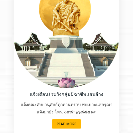
แจ้งเตือน! ระวังกลุ่มมิฉาชีพแอบอ้าง
แจ้ง
คณะศิษยานุศิษย์ทุกท่านทราบ พบเบาะแสกรุณา
แจ้งมายัง โทร. ๐๙๘-๖๖๘๘๘๑๙
READ MORE