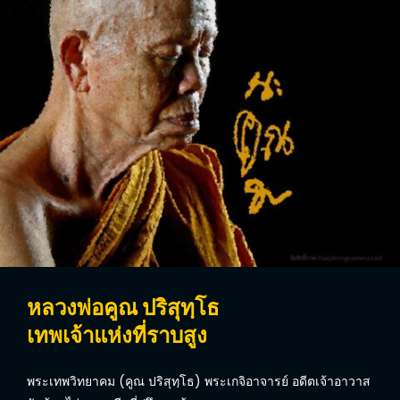
หลวงพ่อคูณ ปริสุทฺโธ
เทพเจ้าแห่งที่ราบสูง
พระเทพวิทยาคม (คูณ ปริสุทฺโธ) พระเกจิอาจารย์ อดีตเจ้าอาวาส