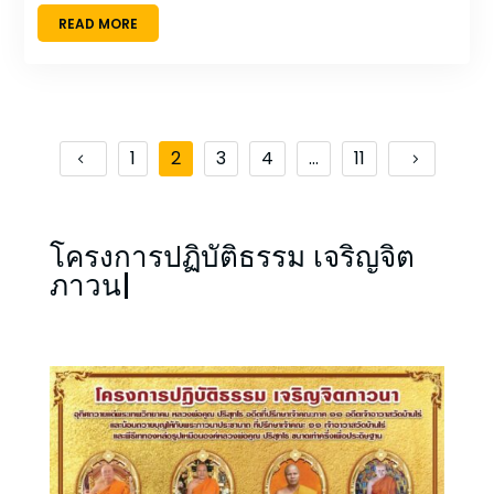
READ MORE
1
2
3
4
…
11
โ
ค
ร
ง
ก
า
ร
ป
ฏ
บ
ต
ธ
ร
ร
ม
เ
จ
ร
ญ
จ
ต
ภ
า
ว
น
า
ว
ด
บ
า
น
ไ
ร
|