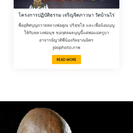
โครงการปฏิบัติธรรม เจริญจิตภาวนา วัดบ้านไร่
พื่ออุทิศบุญถวายหลวงพ่อคูณ ปริสุทฺโธ และเพื่อน้อมบุญ
ให้กับหลวงพ่อนุช ขอกุศลผลบุญนี้แด่พ่อแม่ครูบา
อาจารย์ญาติพี่น้องกัลยาณมิตร
jaophoto:ภาพ
READ MORE