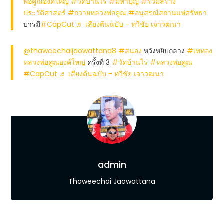
พ่อคูณองค์ใหญ่
#วัดบ้านไร่
#มหาบุญ
#ร้วมสร้าง
ประวัติศาสตร์
#ถวายหลวงพ่อคูณ
#อนุสรณ์สถานแห่ศรัทธา
บารมี
#CapCut
♬ เสียงต้นฉบับ - ทวีชัย เจาวฒนา
@thaweechaijaowattana8
#สนอง
หวังหยิบกลาง
#เททอง
หลวงพ่อคูณองค์ใหญ่
ครั้งที่ 3
#วัดบ้านไร่
#หลวงพ่อคูณ
#CapCut
♬ เสียงต้นฉบับ - ทวีชัย เจาวฒนา
admin
Thaweechai Jaowattana