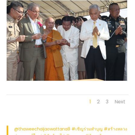
1
2
3
Next
@thaweechaijaowattana8
#เชิญร่วมทำบุญ
#สร้างหลวง