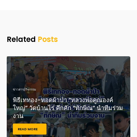
Related
Posts
ข่าวสาร/กิจกรรม
พิธีเททอง-ทอดผ้าป่า “หลวงพ่อคูณองค์
ใหญ่” วัดบ้านไร่ คึกคัก “ทักษิณ” นำทีมร่วม
งาน
READ MORE