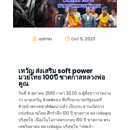
admin
Oct 5, 2023


เทวัญ ส่งเสริม soft power
มวยไทย 100ปี ชาตกาลหลวงพ่อ
คูณ
วันที่ 4 ตุลาคม 2566 เวลา 20.00 น.ผู้สื่อข่าวรายงาน
ว่า นายเทวัญ ลิปตพัลลภ ที่ปรึกษานายกรัฐมนตรี
หัวหน้าพรรคชาติพัฒนากล้า เป็นประธานเปิดการ
แข่งขันมวยไทย ศึกรำลึก 100 ปี ชาตกาล หลวงพ่อคูณ
ปริสุทฺโธ เนื่องในโอกาสครบรอบ 100 ปี ชาตกาล พระ
เทพวิทยาคม หลวงพ่อคูณ ปริสุทฺโธ “เทพเจ้า