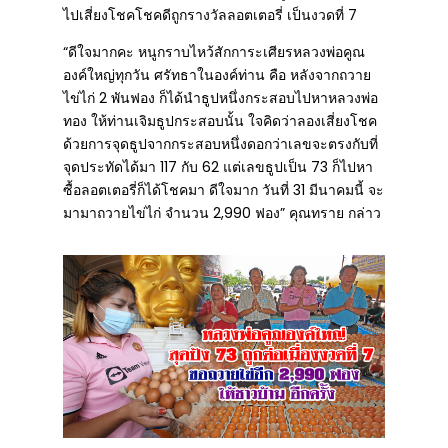
ไปเสี่ยงโชคโชคดีถูกรางวัลลอตเตอรี่ เป็นงวดที่ 7
“ดีใจมากคะ หนูกราบไหว้สักการะเศียรหลวงพ่อคูณ
องค์ใหญ่ทุกวัน ศรัทธาในองค์ท่าน คือ หลังจากถวาย
ไข่ไก่ 2 พันฟอง ก็ได้นำธูปหนึ่งกระสอบไปหาหลวงพ่อ
ทอง ให้ท่านเจิมธูปกระสอบนั้น ใจคิดว่าลองเสี่ยงโชค
ด้วยการจุดธูปจากกระสอบหนึ่งดอกว่าเลขจะตรงกับที่
จุดประทัดได้มา 117 กับ 62 แต่เลขธูปเป็น 73 ก็ไปหา
ซื้อลอตเตอรี่ก็ได้โชคมา ดีใจมาก วันที่ 31 มีนาคมนี้ จะ
มามาถวายไข่ไก่ จำนวน 2,990 ฟอง” คุณทราย กล่าว