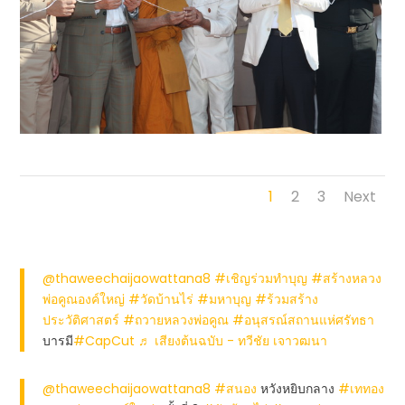
1
2
3
Next
@thaweechaijaowattana8
#เชิญร่วมทำบุญ
#สร้างหลวง
พ่อคูณองค์ใหญ่
#วัดบ้านไร่
#มหาบุญ
#ร้วมสร้าง
ประวัติศาสตร์
#ถวายหลวงพ่อคูณ
#อนุสรณ์สถานแห่ศรัทธา
บารมี
#CapCut
♬ เสียงต้นฉบับ - ทวีชัย เจาวฒนา
@thaweechaijaowattana8
#สนอง
หวังหยิบกลาง
#เททอง