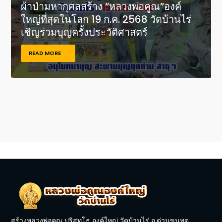
ผ้าป่ามหากุศลสร้าง “หลวงพ่อคูณ”องค์
ใหญ่ที่สุดในโลก 19 ก.ค. 2568 วัดบ้านไร่
เชิญร่วมบุญครั้งประวัติศาสตร์
READ MORE
สร้างหลวงพ่อคูณ ปริสุทโธ องค์ใหญ่ วัดบ้านไร่ อ.ด่านขุนทด