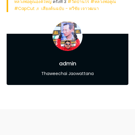
หลวงพ่อคูณองค์ใหญ่
ครั้งที่ 3
#วัดบ้านไร่
#หลวงพ่อคูณ
#CapCut
♬ เสียงต้นฉบับ - ทวีชัย เจาวฒนา
admin
Thaweechai Jaowattana