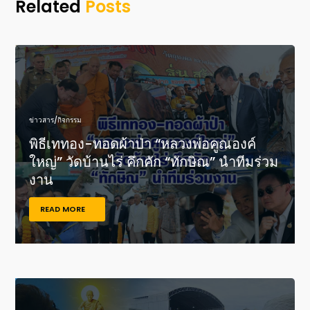
Related
Posts
ข่าวสาร/กิจกรรม
พิธีเททอง-ทอดผ้าป่า “หลวงพ่อคูณองค์
ใหญ่” วัดบ้านไร่ คึกคัก “ทักษิณ” นำทีมร่วม
งาน
READ MORE