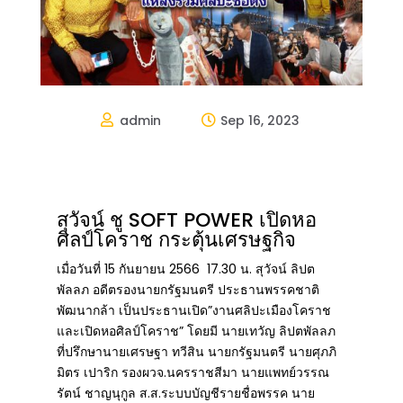
admin
Sep 16, 2023


สุวัจน์ ชู SOFT POWER เปิดหอ
ศิลป์โคราช กระตุ้นเศรษฐกิจ
เมื่อวันที่ 15 กันยายน 2566 17.30 น. สุวัจน์ ลิปต
พัลลภ อดีตรองนายกรัฐมนตรี ประธานพรรคชาติ
พัฒนากล้า เป็นประธานเปิด”งานศลิปะเมืองโคราช
และเปิดหอศิลป์โคราช” โดยมี นายเทวัญ ลิปตพัลลภ
ที่ปรึกษานายเศรษฐา ทวีสิน นายกรัฐมนตรี นายศุภภิ
มิตร เปาริก รองผวจ.นครราชสีมา นายแพทย์วรรณ
รัตน์ ชาญนุกูล ส.ส.ระบบบัญชีรายชื่อพรรค นาย