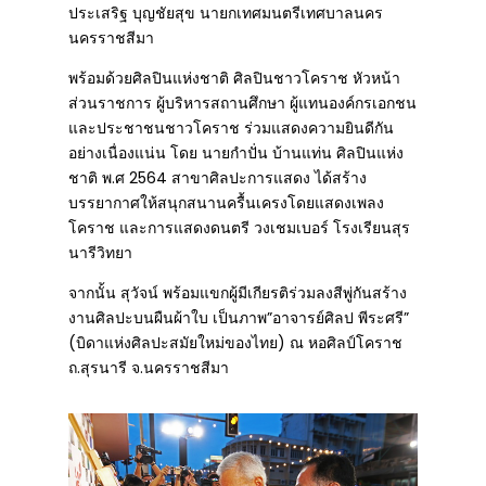
ประเสริฐ บุญชัยสุข นายกเทศมนตรีเทศบาลนคร
นครราชสีมา
พร้อมด้วยศิลปินแห่งชาติ ศิลปินชาวโคราช หัวหน้า
ส่วนราชการ ผู้บริหารสถานศึกษา ผู้แทนองค์กรเอกชน
และประชาชนชาวโคราช ร่วมแสดงความยินดีกัน
อย่างเนื่องแน่น โดย นายกำปั่น บ้านแท่น ศิลปินแห่ง
ชาติ พ.ศ 2564 สาขาศิลปะการแสดง ได้สร้าง
บรรยากาศให้สนุกสนานครื้นเครงโดยแสดงเพลง
โคราช และการแสดงดนตรี วงเชมเบอร์ โรงเรียนสุร
นารีวิทยา
จากนั้น สุวัจน์ พร้อมแขกผู้มีเกียรติร่วมลงสีพู่กันสร้าง
งานศิลปะบนผืนผ้าใบ เป็นภาพ”อาจารย์ศิลป พีระศรี”
(บิดาแห่งศิลปะสมัยใหม่ของไทย) ณ หอศิลป์โคราช
ถ.สุรนารี จ.นครราชสีมา