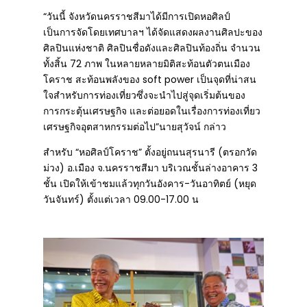
“วันนี้ จังหวัดนครราชสีมาได้มีการเปิดหอศิลป์
เป็นการจัดโดยเทศบาลฯ ได้จัดแสดงผลงานศิลปะของ
ศิลปินแห่งชาติ ศิลปินชื่อดังและศิลปินท้องถิ่น จำนวน
ทั้งสิ้น 72 ภาพ ในหลายหลายมิติสะท้อนตัวตนเมือง
โคราช สะท้อนพลังของ soft power เป็นจุดที่น่าสน
ใจสําหรับการท่องเที่ยวซึ่งจะนําไปสู่จุดเริ่มต้นของ
การกระตุ้นเศรษฐกิจ และต่อยอดในเรื่องการท่องเที่ยว
เศรษฐกิจอุตสาหกรรมต่อไป”นายสุวัจน์ กล่าว
สำหรับ “หอศิลป์โคราช” ตั้งอยู่ถนนสุรนารี (ตรอกวัด
ม่วง) อ.เมือง จ.นครราชสีมา บริเวณชั้นล่างอาคาร 3
ชั้น เปิดให้เข้าชมแล้วทุกวันอังคาร-วันอาทิตย์ (หยุด
วันจันทร์) ตั้งแต่เวลา 09.00-17.00 น