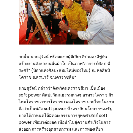
ากนั้น นายสุวัจน์ พร้อมแขกผู้มีเกียรติร่วมลงสีพู่กัน
สร้างงานศิลปะบนผืนผ้าใบ เป็นภาพ”อาจารย์ศิลป พี
ระศรี” (บิดาแห่งศิลปะสมัยใหม่ของไทย) ณ หอศิลป์
โคราช ถ.สุรนารี จ.นครราชสีมา
นายสุวัจน์ กล่าวว่าจังหวัดนครราชสีมา เป็นเมือง
soft power ศิลปะวัฒนธรรมต่างๆ อาหารโคราช ผ้า
ไหมโคราช ภาษาโคราช เพลงโคราช มวยไทยโคราช
ถือว่าเป็นพลัง soft power ซึ่งตรงกับนโยบายของรัฐ
บาลได้กําหนดให้มีคณะกรรมการยุทธศาสตร์ soft
power เพื่อมาต่อยอด เพื่อนําไปสู่ความสําเร็จในการ
ส่งออก การสร้างอุตสาหกรรม และการท่องเที่ยว