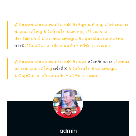
@thaweechaijaowattana8
#เชิญร่วมทำบุญ
#สร้างหลวง
พ่อคูณองค์ใหญ่
#วัดบ้านไร่
#มหาบุญ
#ร้วมสร้าง
ประวัติศาสตร์
#ถวายหลวงพ่อคูณ
#อนุสรณ์สถานแห่ศรัทธา
บารมี
#CapCut
♬ เสียงต้นฉบับ - ทวีชัย เจาวฒนา
@thaweechaijaowattana8
#สนอง
หวังหยิบกลาง
#เททอง
หลวงพ่อคูณองค์ใหญ่
ครั้งที่ 3
#วัดบ้านไร่
#หลวงพ่อคูณ
#CapCut
♬ เสียงต้นฉบับ - ทวีชัย เจาวฒนา
admin