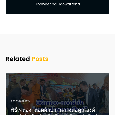
Thaweechai Jaowattana
Related
Posts
ข่าวสาร/กิจกรรม
พิธีเททอง-ทอดผ้าป่า “หลวงพ่อคูณองค์