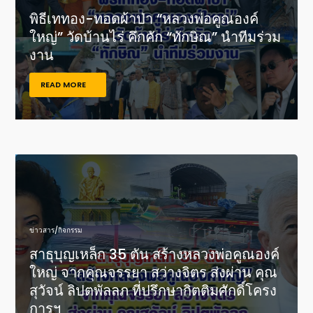
พิธีเททอง-ทอดผ้าป่า “หลวงพ่อคูณองค์
ใหญ่” วัดบ้านไร่ คึกคัก “ทักษิณ” นำทีมร่วม
งาน
READ MORE
ข่าวสาร/กิจกรรม
สาธุบุญเหล็ก 35 ตัน สร้างหลวงพ่อคูณองค์
ใหญ่ จากคุณจรรยา สว่างจิตร ส่งผ่าน คุณ
สุวัจน์ ลิปตพัลลภ ที่ปรึกษากิตติมศักดิ์โครง
การฯ