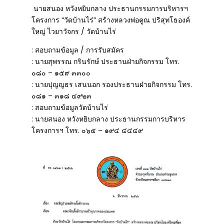
นายสนอง หวังหยิบกลาง ประธานกรรมการบริหารฯ
โครงการ “วัดบ้านไร่” สร้างหลวงพ่อคูณ ปริสุทโธองค์
ใหญ่ ไวยาวัจกร / วัดบ้านไร่
: สอบถามข้อมูล / การรับสมัคร
: นายสุพรรณ กรินรักษ์ ประธานฝ่ายกิจกรรม โทร.
๐๘๐ – ๑๕๙ ๓๓๐๐
: นายปุญญธร เสนนอก รองประธานฝ่ายกิจกรรม โทร.
๐๘๑ – ๓๑๘ ๔๙๒๓
: สอบถามข้อมูลวัดบ้านไร่
: นายสนอง หวังหยิบกลาง ประธานกรรมการบริหาร
โครงการฯ โทร. ๐๖๕ – ๑๙๔ ๔๔๔๙