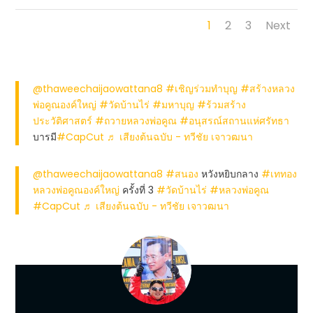
1
2
3
Next
@thaweechaijaowattana8
#เชิญร่วมทำบุญ
#สร้างหลวง
พ่อคูณองค์ใหญ่
#วัดบ้านไร่
#มหาบุญ
#ร้วมสร้าง
ประวัติศาสตร์
#ถวายหลวงพ่อคูณ
#อนุสรณ์สถานแห่ศรัทธา
บารมี
#CapCut
♬ เสียงต้นฉบับ - ทวีชัย เจาวฒนา
@thaweechaijaowattana8
#สนอง
หวังหยิบกลาง
#เททอง
หลวงพ่อคูณองค์ใหญ่
ครั้งที่ 3
#วัดบ้านไร่
#หลวงพ่อคูณ
#CapCut
♬ เสียงต้นฉบับ - ทวีชัย เจาวฒนา